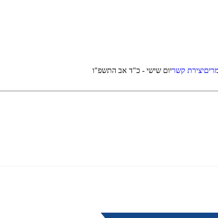
רים
יצירת קשר
יום שישי - כ"ד אב התשפ"ו