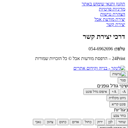
תקנון ותנאי שימוש באתר
מדיניות פרטיות
הצהרת נגישות
יצירת מודעת אבל
יצירת קשר
דרכי יצירת קשר
טלפון:
054-6962696
24Print – הדפסת מודעות אבל © כל הזכויות שמורות
סגור
שינוי גודל גופנים
A-
A+
איפוס גודל פונט
ניווט מקלדת
פונט קריא
ניגודיות
בחר צבע
שחור
לבן
ירוק
כחול
אדום
כתום
צהוב
נאבי